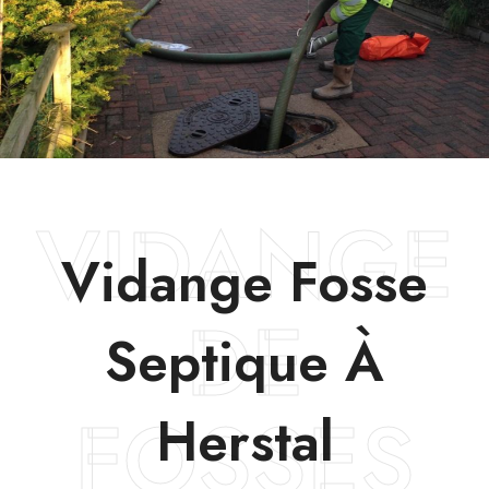
VIDANGE
Vidange Fosse
DE
Septique À
FOSSES
Herstal