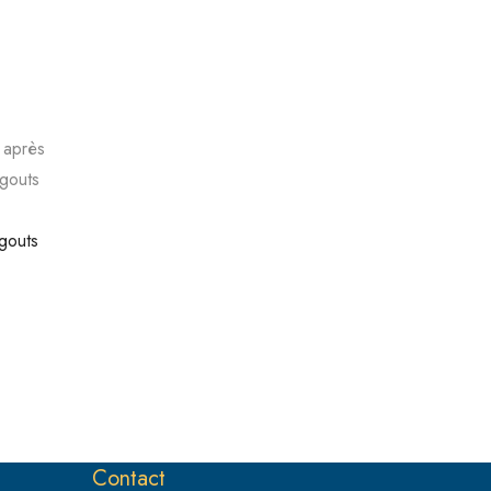
 après
égouts
gouts
Contact