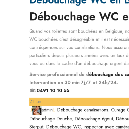
Débouchage WC en B
Débouchage WC e
Quand vos toilettes sont bouchées en Belgique, no
WC bouchées c’est désagréable et il est nécessai
conséquences sur vos canalisations. Nous assuron
particuliers depuis plusieurs années avec un taux d
vous ou dans le cadre d’un débouchage urgent da
Service professionnel de d
ébouchage des can
Intervention en 30 min 7j/7 et 24h/24.
☎:
0491 10 10 55
21 Jan
Author
Categories
admin
Débouchage canalisations
,
Curage C
Débouchage Douche
,
Débouchage égout
,
Débou
Sterput
,
Débouchage WC
,
inspection avec camér