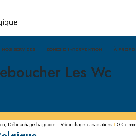
NOS SERVICES
ZONES D’INTERVENTION
À PROPO
eboucher Les Wc
ion
,
Débouchage baignoire
,
Débouchage canalisations
0 Comme