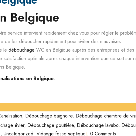
elgique
n Belgique
tre service intervient rapidement chez vous pour régler le probl
re de les déboucher rapidement pour éviter des mauvaises
s le
débouchage
WC en Belgique auprès des entreprises et des
e satisfaction optimale après chaque intervention que ce soit sur 
ns Belgique.
alisations en Belgique
.
analisation
,
Débouchage baignoire
,
Débouchage chambre de visi
chage évier
,
Débouchage gouttière
,
Débouchage lavabo
,
Débou
a
,
Uncategorized
,
Vidange fosse septique
0 Comments