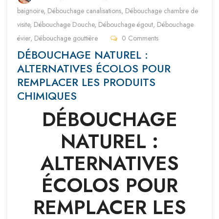
baignoire
,
Débouchage canalisations
,
Débouchage chambre de
visite
,
Débouchage Douche
,
Débouchage égout
,
Débouchage
évier
,
Débouchage gouttière
0 Comments
DÉBOUCHAGE NATUREL :
ALTERNATIVES ÉCOLOS POUR
REMPLACER LES PRODUITS
CHIMIQUES
DÉBOUCHAGE
NATUREL :
ALTERNATIVES
ÉCOLOS POUR
REMPLACER LES