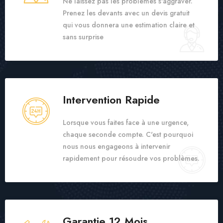
Ne laissez pas les problèmes s'aggraver.
Prenez les devants avec un devis gratuit
qui vous donnera une estimation claire et
sans surprise
Intervention Rapide
Lorsque vous faites face à une urgence,
chaque seconde compte. C'est pourquoi
nous nous engageons à intervenir
rapidement pour résoudre vos problèmes.
Garantie 12 Mois