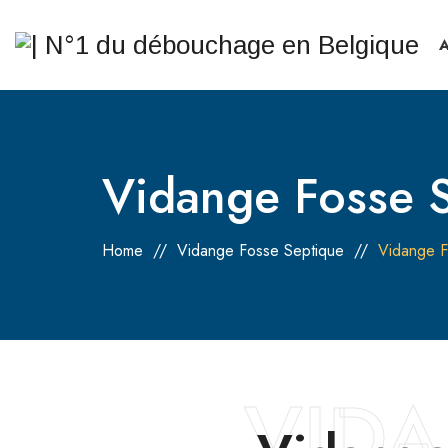
Vidange Fosse S
Home
//
Vidange Fosse Septique
//
Vidange F
VIDA