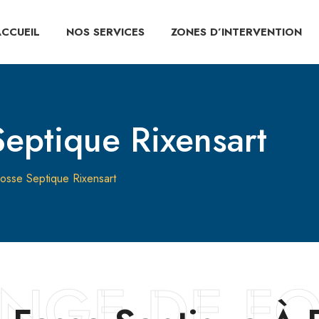
ACCUEIL
NOS SERVICES
ZONES D’INTERVENTION
eptique Rixensart
osse Septique Rixensart
NGE DE F