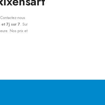
ixensart
Contactez-nous
et 7j sur 7
. Sur
eure. Nos prix et