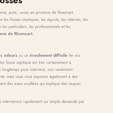
osses
erne, puits, caves
en province de
Rixensart.
 les fosses septiques, les égouts, les citernes, les
 les particuliers, les professionnels et les
nce de Rixensart.
es odeurs
ou un
écoulement difficile
de vos
re fosse septique est très certainement à
p longtemps pour intervenir, non seulement
nante, mais vous vous exposez également à des
nt des eaux souillées qui implique des risques
us intervenons rapidement sur simple demande par