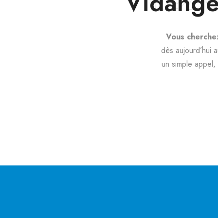
Vidange
Vous cherchez
dès aujourd’hui 
un simple appel,