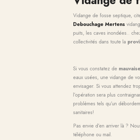
Vidange de f
Vidange de fosse septique, cit
Debouchage Mertens
vidange
puits, les caves inondées.. chez
collectivités dans toute la
provi
Si vous constatez de
mauvais
eaux usées, une vidange de vot
envisager. Si vous attendez tro
l’opération sera plus contraig
problèmes tels qu’un débordeme
sanitaires!
Pas envie d’en arriver là ? No
téléphone ou mail.