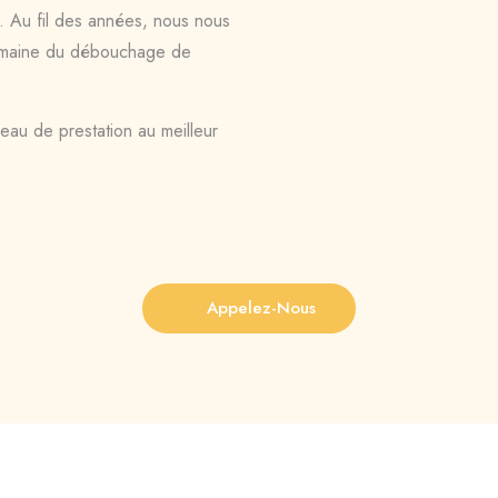
. Au fil des années, nous nous
domaine du débouchage de
veau de prestation au meilleur
Appelez-Nous
Et cela, 24 heures sur 24 et 7 jours sur 7.