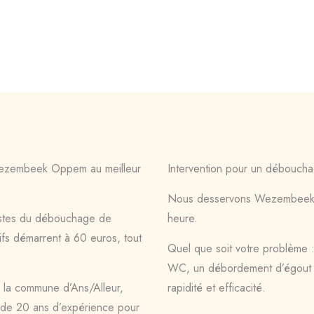
 Wezembeek Oppem au meilleur
Intervention pour un débouc
Nous desservons Wezembeek O
istes du débouchage de
heure.
fs démarrent à 60 euros, tout
Quel que soit votre problème 
WC, un débordement d’égout
la commune d’Ans/Alleur,
rapidité et efficacité.
 de 20 ans d’expérience pour