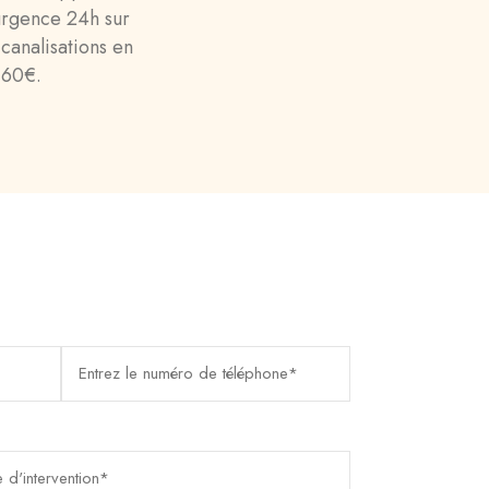
urgence 24h sur
canalisations en
e 60€.
édiat
llera dans les brefs délais