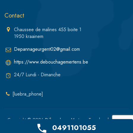
Contact
Chaussee de malines 455 boite 1
1950 kraainem
Depannageurgent02@gmail.com
https://www.debouchagemertens.be
24/7 Lundi - Dimanche
[luebra_phone]
Copyright © 2026
Débouchage Mertens
. Tous les droits sont
0491101055
réservés.