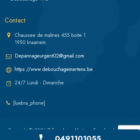
Contact
Chaussee de malines 455 boite 1
1950 kraainem
Depannageurgent02@gmail.com
https://www.debouchagemertens.be
24/7 Lundi - Dimanche
[luebra_phone]
Copyright © 2026
Débouchage Mertens
. Tous les droits sont
0491101055
réservés.