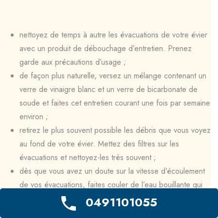
nettoyez de temps à autre les évacuations de votre évier
avec un produit de débouchage d’entretien. Prenez
garde aux précautions d’usage ;
de façon plus naturelle, versez un mélange contenant un
verre de vinaigre blanc et un verre de bicarbonate de
soude et faites cet entretien courant une fois par semaine
environ ;
retirez le plus souvent possible les débris que vous voyez
au fond de votre évier. Mettez des filtres sur les
évacuations et nettoyez-les très souvent ;
dès que vous avez un doute sur la vitesse d’écoulement
de vos évacuations, faites couler de l’eau bouillante qui
va diluer les résidus de savon ou de graisses qui
0491101055
commencent à encombrer vos canalisations ;