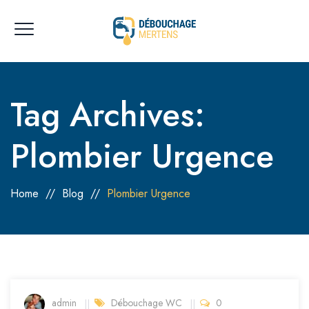
Tag Archives:
Plombier Urgence
Home
//
Blog
//
Plombier Urgence
admin
Débouchage WC
0