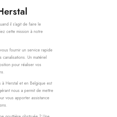
Herstal
nd il s’agit de faire le
ez cette mission à notre
ous fournir un service rapide
canalisations. Un matériel
sition pour réaliser vos
ns.
ts à Herstal et en Belgique est
 gérant nous a permit de mettre
our vous apporter assistance
ions.
ne gouttière obstruée ? Une