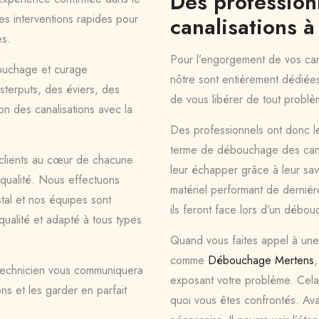
Des professio
s interventions rapides pour
canalisations à
es.
Pour l’engorgement de vos cana
ouchage et curage
nôtre sont entièrement dédiées
sterputs, des éviers, des
de vous libérer de tout problè
on des canalisations avec la
Des professionnels ont donc l
terme de débouchage des canal
es clients au cœur de chacune
leur échapper grâce à leur savo
e qualité. Nous effectuons
matériel performant de dernièr
al et nos équipes sont
ils feront face lors d’un débou
ualité et adapté à tous types
Quand vous faites appel à une
comme
Débouchage Mertens
technicien vous communiquera
exposant votre problème. Cela 
ons et les garder en parfait
quoi vous êtes confrontés. Ava