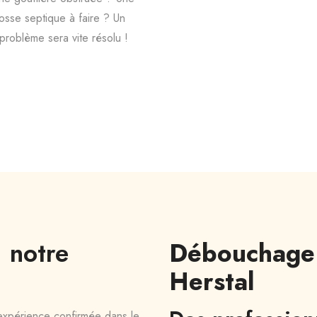
osse septique à faire ? Un
problème sera vite résolu !
 notre
Débouchage 
Herstal
expérience confirmée dans le