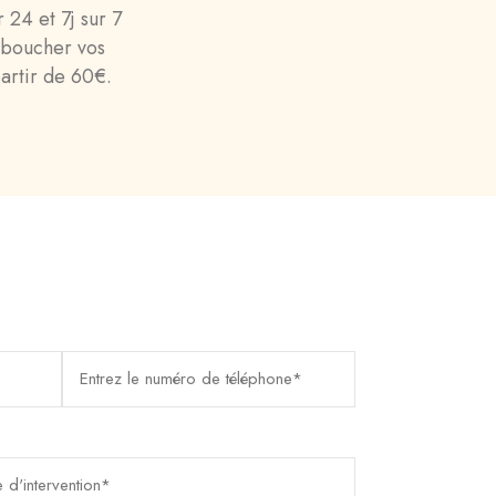
24 et 7j sur 7
éboucher vos
partir de 60€.
édiat
llera dans les brefs délais