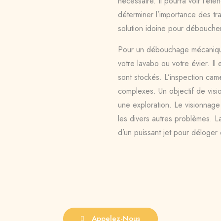
nécessaire. Il pourra voir l’ét
déterminer l’importance des trav
solution idoine pour déboucher
Pour un débouchage mécanique
votre lavabo ou votre évier. Il
sont stockés. L’inspection cam
complexes. Un objectif de visio
une exploration. Le visionnage
les divers autres problèmes. La
d’un puissant jet pour déloger
Appelez-Nous